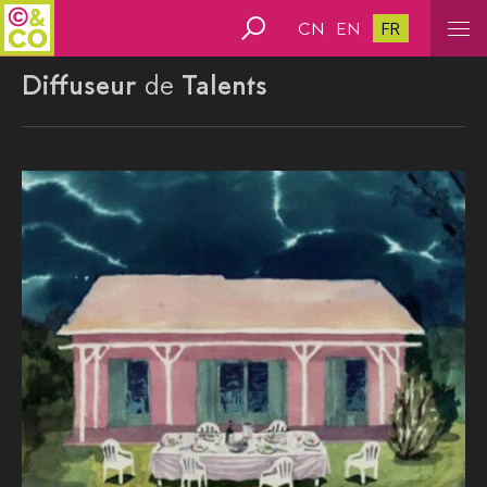
CN
EN
FR
Diffuseur
de
Talents