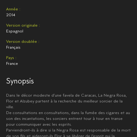
Année :
2014
Version originale :
Espagnol
Version doublée :
Français
Pays :
France
Synopsis
Dans le décor modeste d’une favela de Caracas, La Negra Rosa,
Flor et Alzubey partent à la recherche du meilleur sorcier de la
ville.
De consultations en consultations, dans la fumée des cigares et au
son des incantations, les sorciers entrent tour à tour en transe
pour communiquer avec les esprits.
Parviendront-ils à dire si la Negra Rosa est responsable de la mort
de son fils et aideront-ils Flor à se libérer de l’esprit qui la