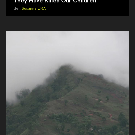
They Have Killed Our Children
de ,
Susanna LIRA