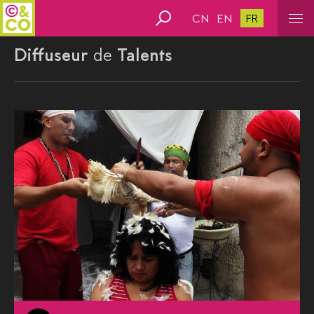
CN
EN
FR
Diffuseur
de
Talents