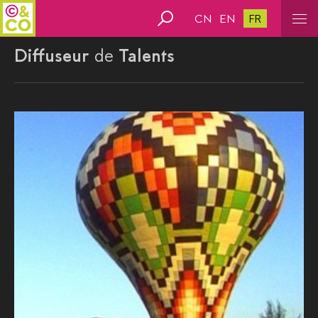
CN
EN
FR
Diffuseur
de
Talents