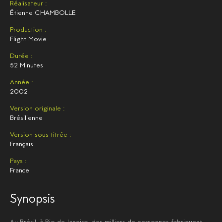
Réalisateur :
Étienne CHAMBOLLE
Production :
Flight Movie
Durée :
52 Minutes
Année :
2002
Version originale :
Brésilienne
Version sous titrée :
Français
Pays :
France
Synopsis
Au Brésil, à Rio de Janeiro, des milliers de personnes fabriquent