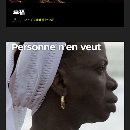
幸福
从 ,
Julien CONDEMINE