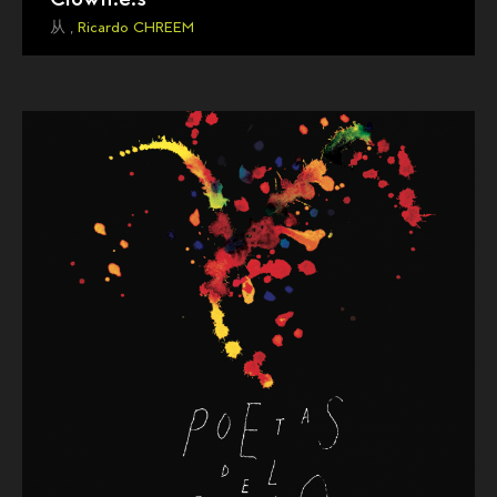
从 ,
Ricardo CHREEM