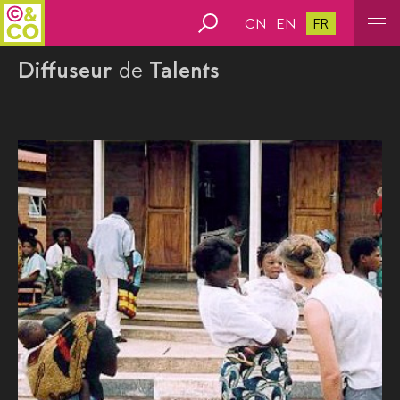
CN
EN
FR
Diffuseur
de
Talents