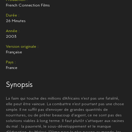
French Connection Films
Durée :
26 Minutes
Année :
2003
Version originale :
Française
Pays :
France
Synopsis
La faim qui touche des millions d’Africains n’est pas une fatalité,
elle peut être vaincue. La combattre n’est pourtant pas une chose
simple. Il ne suffit pas d’envoyer de grandes quantités de
nourritures, ou de prêter beaucoup d’argent, ce ne sont pas des
solutions viables à long terme. Il faut plutôt s’attaquer aux racines
du mal : la pauvreté, le sous-développement et le manque
d’éducation. Au Malawi, 12ème pays le plus pauvre au monde, les